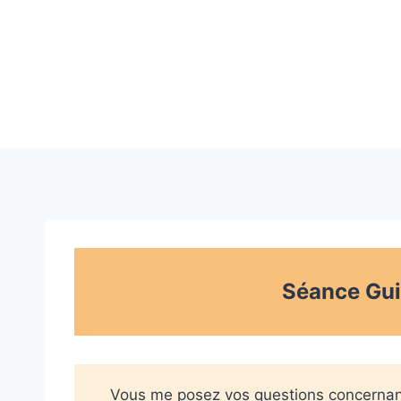
Skip
to
content
Séance Gui
Vous me posez vos questions concernant v